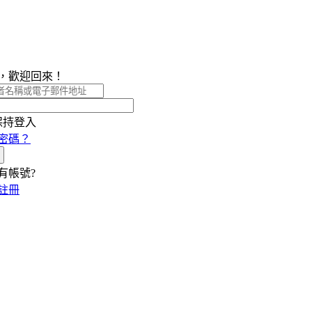
，歡迎回來！
保持登入
密碼？
有帳號?
註冊