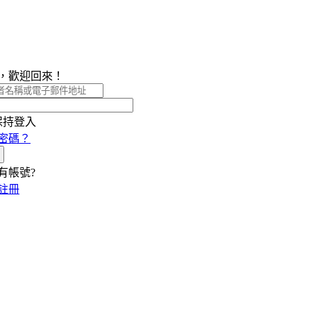
，歡迎回來！
保持登入
密碼？
有帳號?
註冊