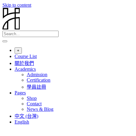
Skip to content
+
Course List
關於我們
Academics
Admission
Certification
學員註冊
Pages
Shop
Contact
News & Blog
中文 (台灣)
English