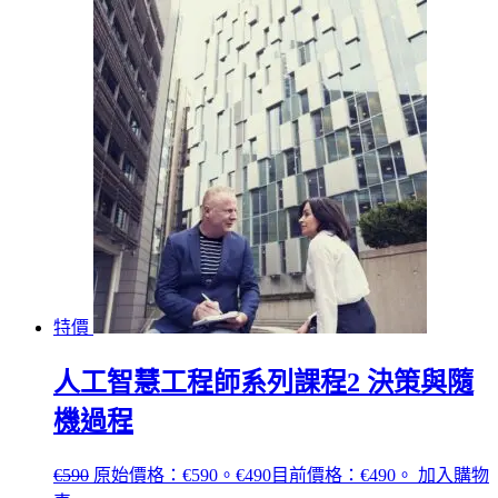
特價
人工智慧工程師系列課程2 決策與隨
機過程
€
590
原始價格：€590。
€
490
目前價格：€490。
加入購物