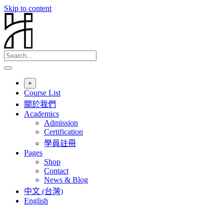
Skip to content
+
Course List
關於我們
Academics
Admission
Certification
學員註冊
Pages
Shop
Contact
News & Blog
中文 (台灣)
English