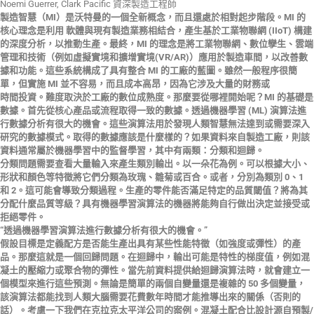
Noemi Guerrer, Clark Pacific 資深製造工程師
製造智慧（MI）是沃特曼的一個全新概念，而且還處於相對起步階段。MI 的
核心理念是利用 軟體與現有製造業務相結合，產生基於工業物聯網 (IIoT) 構建
的深度分析，以推動生產。最終，MI 的理念是將工業物聯網、數位孿生、雲端
管理和技術（例如虛擬實境和擴增實境(VR/AR)）應用於製造車間，以改善數
據和功能。這些系統構成了具有整合 MI 的工廠的藍圖。雖然一般程序很簡
單，但實施 MI 並不容易，而且成本高昂，因為它涉及大量的財務或
時間投資。難度取決於工廠的數位成熟度。那麼要從哪裡開始呢？MI 的基礎是
數據。首先從核心產品或流程取得一致的數據。透過機器學習 (ML) 演算法進
行數據分析有很大的機會。這些演算法用於發現人類智慧無法達到或需要深入
研究的數據模式。取得的數據應該是什麼樣的？如果資料來自製造工廠，則該
資料通常屬於機器學習中的監督學習，其中有兩類：分類和迴歸。
分類問題需要查看大量輸入來產生類別輸出。以一朵花為例。可以根據大小、
形狀和顏色等特徵將它們分類為玫瑰、雛菊或百合。或者，分別為類別 0、1
和 2。這可能會導致分類過程。生產的零件能否滿足特定的品質閾值？將為其
分配什麼品質等級？具有機器學習演算法的機器將能夠自行做出決定並接受或
拒絕零件。
“透過機器學習演算法進行數據分析有很大的機會。”
假設目標是定義配方是否能生產出具有某些性能特徵（如強度或彈性）的產
品。那麼這就是一個回歸問題。在迴歸中，輸出可能是特性的梯度值，例如混
凝土的壓縮力或聚合物的彈性。當先前資料提供給迴歸演算法時，就會建立一
個模型來進行這些預測。無論是簡單的兩個自變量還是複雜的 50 多個變量，
該演算法都能找到人類大腦需要花費數年時間才能推導出來的關係（否則的
話）。考慮一下我們在克拉克太平洋公司的案例。混凝土配合比設計源自預製/