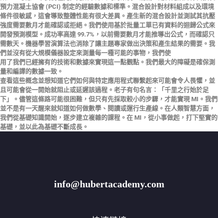
預力混凝土協會 (PCI) 制定的經驗數據和標準。混合設計對材料組成以及環境
條件很敏感，這會導致整體性能有很大差異。產生新的混合設計並測試其抗壓
強度需要數月才能確認或拒絕。我們使用基於批量工單已有資料的迴歸公式來
開發預測模型。成功率高達 99.7%，以前需要數月才能推導出公式，而確認只
需數天。機器學習演算法也消除了讓主題專家做出決策和產生結果的需要。我
們並沒有從大規模儀器設定來測量每一種可能的事物，我們使
用了我們已經擁有的技術和數據來實現這一點觀點。我們最大的障礙是確保測
量和編譯的數據一致。
查看這些概念並想知道它們如何與特定應用程式聯繫起來可能會令人畏懼，並
且可能會從一開始就阻止或延遲該過程。老子有句名言：「千里之行始於足
下」。儘管這條路可能很困難，但只有先採取較小的步驟，才能實現 MI。我們
並不是有一天醒來就知道如何做數學、閱讀或運行生產線。在人類智慧方面，
我們從基礎知識開始，逐步建立複雜的課程。在 MI，從小事做起，打下堅實的
基礎，並以此為基礎不斷成長。
info@hubertacademy.com