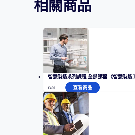
相關商品
列
課
程
2
製
造
業
生
產
管
智慧製造系列課程 全部課程 《智慧製造
理
查看商品
€
490
品
質
程
序
控
制