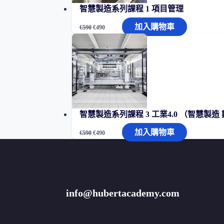
智慧製造系列課程 1 項目管理
VDA6.3
數
原
目
加入購物車
€
590
€
490
始
前
量
價
價
格：
格：
€590。
€490。
智慧製造系列課程 3 工業4.0 （智慧製造
原
目
加入購物車
€
590
€
490
始
前
價
價
格：
格：
€590。
€490。
info@hubertacademy.com