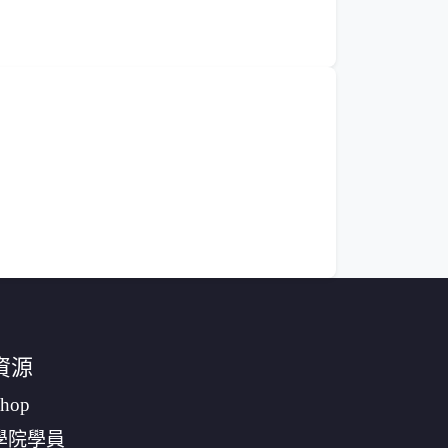
資源
hop
學院學員