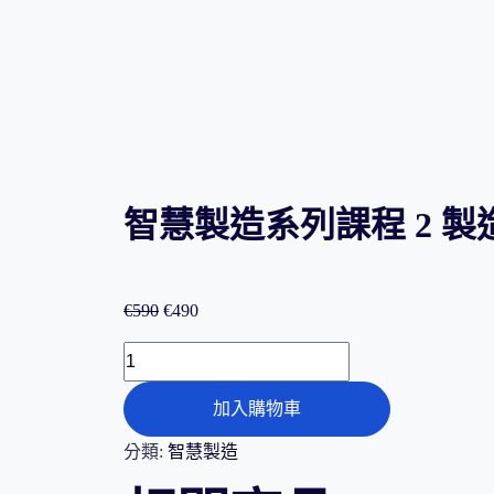
智慧製造系列課程 2 製
原
目
€
590
€
490
始
前
智
價
價
慧
格：
格：
加入購物車
製
€590。
€490。
造
分類:
智慧製造
系