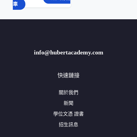
始
前
車
價
價
格：
格：
€590。
€490。
info@hubertacademy.com
快速鏈接
關於我們
新聞
學位文憑 證書
招生訊息