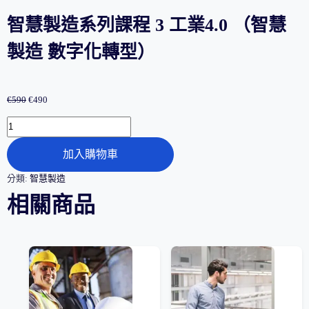
智慧製造系列課程 3 工業4.0 （智慧
製造 數字化轉型）
原
目
€
590
€
490
始
前
智
價
價
慧
格：
格：
製
€590。
€490。
加入購物車
造
系
分類:
智慧製造
列
相關商品
課
程
3
工
業
4.0
（智
慧
製