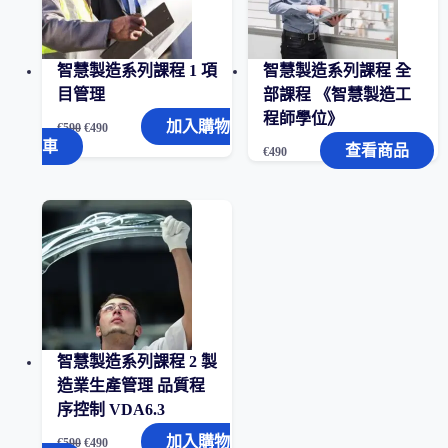
造
數
字
智慧製造系列課程 1 項
智慧製造系列課程 全
化
轉
目管理
部課程 《智慧製造工
型）
程師學位》
原
目
加入購物
數
€
590
€
490
始
前
車
量
查看商品
€
490
價
價
格：
格：
€590。
€490。
智慧製造系列課程 2 製
造業生產管理 品質程
序控制 VDA6.3
原
目
加入購物
€
590
€
490