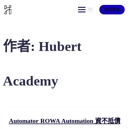
Skip
to
開始學習
content
作者:
Hubert
Academy
Automator ROWA Automation 資不抵債