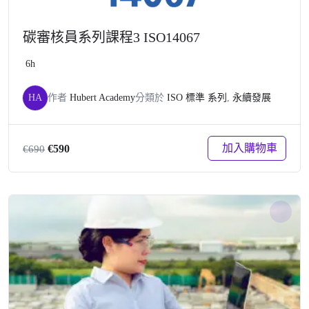
碳審核員系列課程3 ISO14067
6h
HA
作者
Hubert Academy
分類於
ISO 標準 系列
,
永續發展
原
目
加入購物車
€
590
€
690
始
前
價
價
格：
格：
€690。
€590。