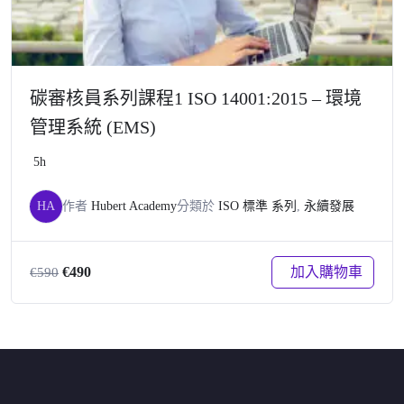
碳審核員系列課程1 ISO 14001:2015 – 環境
管理系統 (EMS)
5h
HA
作者
Hubert Academy
分類於
ISO 標準 系列
,
永續發展
原
目
加入購物車
€
490
€
590
始
前
價
價
格：
格：
€590。
€490。