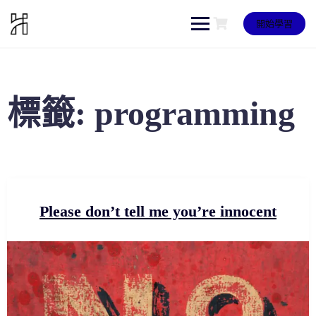
Skip
to
開始學習
content
標籤:
programming
Please don’t tell me you’re innocent