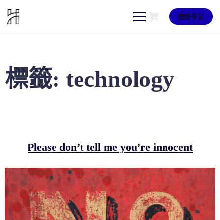
Skip
to
開始學習
content
標籤:
technology
Please don’t tell me you’re innocent